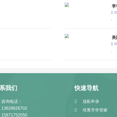
李
2
,
美
2
,
系我们
快速导航
咨询电话：
顶私申录
13628626702
培菁升学管家
15871752050