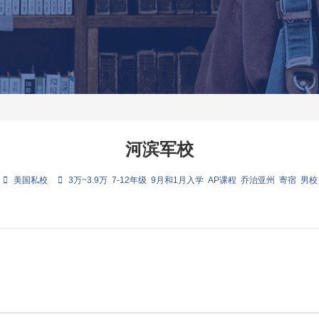
河滨军校
美国私校
3万~3.9万
7-12年级
9月和1月入学
AP课程
乔治亚州
寄宿
男校