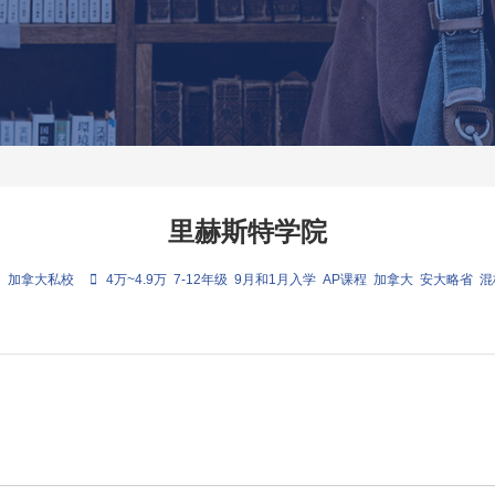
里赫斯特学院
加拿大私校
4万~4.9万
7-12年级
9月和1月入学
AP课程
加拿大
安大略省
混