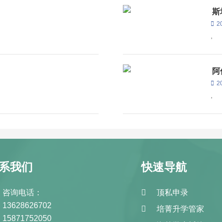
斯
2
,
阿
2
,
系我们
快速导航
咨询电话：
顶私申录
13628626702
培菁升学管家
15871752050