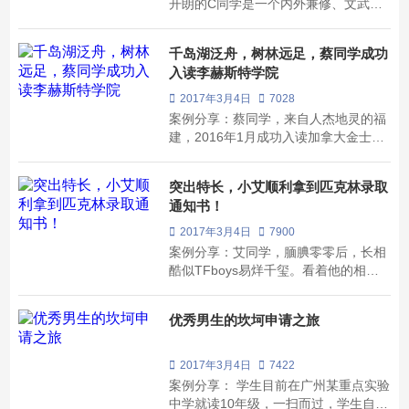
开朗的C同学是一个内外兼修、文武双
全的女孩。小小年级的她，不但是学校
艺术团体的主要成员，负责组织和策划
千岛湖泛舟，树林远足，蔡同学成功
各类文艺节目，并已多次获得全市网球
入读李赫斯特学院
比赛冠军，国内外各项绘画设计奖项。
家长和学生本人对自己的要求和期望非
2017年3月4日
7028
常高，同...
案例分享：蔡同学，来自人杰地灵的福
建，2016年1月成功入读加拿大金士顿
市唯一的顶级私立学校李赫斯特学院，
并选择了伊甸教育的监护，享受了一对
突出特长，小艾顺利拿到匹克林录取
一的贴身境外服务。 一线顾问在为蔡同
通知书！
学选校的过程中，一再与我沟通确认，
想为蔡同学寻找一个语言环境很好、中
2017年3月4日
7900
国学生很...
案例分享：艾同学，腼腆零零后，长相
酷似TFboys易烊千玺。看着他的相
片，我时常在琢磨，在他启程加拿大之
前务必索取一些签名存着，感觉日后有
优秀男生的坎坷申请之旅
一天一定用得着。 第一次见到艾同学一
家三口，三个人都很安静。艾爸爸用东
北人少见的极小音量跟我详细介绍了一
2017年3月4日
7422
下艾同学的...
案例分享： 学生目前在广州某重点实验
中学就读10年级，一扫而过，学生自身