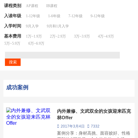
课程类别
AP课程
IB课程
入读年级
1-12年级
1-6年级
7-12年级
9-12年级
入学时间
9月入学
9月和1月入学
基本费用
1万~1.9万
2万~2.9万
3万~3.9万
4万~4.9万
5万~5.9万
6万~6.9万
成功案例
内外兼修、文武双全的女孩迎来匹克
林Offer
2017年3月4日
7332
案例分享：身材高挑、面容姣好、性格