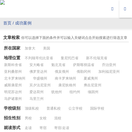
首页
/
成功案例
文章检索
你可以选择下面的条件并可以输入关键词点击开始搜索进行筛选文章
所在国家
加拿大
美国
地理位置
不列颠哥伦比亚省
曼尼托巴省
新不伦瑞克省
新斯科舍省
安大略省
魁北克省
萨斯喀彻温省
乔治亚州
亚利桑那州
佛罗里达州
俄亥俄州
俄勒冈州
加利福尼亚州
北卡罗来纳州
华盛顿州
南卡罗来纳州
夏威夷州
威斯康星州
宾夕法尼亚州
康尼狄格州
弗吉尼亚州
明尼苏达州
爱达荷州
犹他州
纽约州
缅因州
马萨诸塞州
马里兰州
学校级别
顶级私校
普通私校
公立学校
国际学校
招生性别
男校
女校
混校
就读形式
走读
寄宿
寄宿/走读