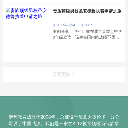
级，家境优渥，父母均在知名外企任管
理岗位。父母同事的孩子几乎都选择了
贵族顶级男校圣安德鲁执着申请之旅
出国读书，他们深知出国留学将改变孩
子的人生轨迹。经了解，他们选择了安
省一所百年名校三一学院。 三一学院今
2017年3月4日
2887
年的申请...
案例分享： 学生目前在北京某重点中学
8年级就读，该生在国内的成绩不属于
特别拔尖，平均GPA只有82%，但是该
生性格外向乐观，英语口语比较优秀，
而且喜欢参加课外体育活动比如足球，
这在后期跟校方老师的面对面面试中起
到了关键性作用。值得一提的是，学生
在参加完“Co...
展开更多
伊甸教育成立于2008年，总部设于加拿大多伦多，分公
司设于中国武汉。我们是一家在K-12教育领域为低龄学