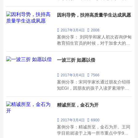
的学术背景非常优秀，但是实际上贵族
学校的申请之旅非常坎坷，后期我们
因利导势，扶持高质量学生达成夙愿
EGI申请中心同事一起探讨其原因，得
出两点：其一，今年申请加拿大贵族私
校的学生比较多，而且普遍比较优秀，
2017年3月4日
2008
好些在读8,9...
案例分享： 刘同学和家人初次咨询伊甸
教育招生官员的时候，对于加拿大的中
学和教育制度了解甚少，很多掌握的信
息完全来自于网络搜索所得，因此在公
一波三折 如愿以偿
立中学和私立中学之间摇摆不定。经过
和她以及她家人的深入接触，我们了解
到刘同学的情况：国内省级重点中学初
2017年3月4日
7566
三在读生...
案例分享：宋同学家长通过朋友介绍得
知EGI，因朋友的孩子入读罗素湖学
校，孩子觉得学校不错，所以最先开始
家长是想申请罗素湖学校。通过我们与
精诚所至，金石为开
家长的多次沟通，详细介绍所有学校的
特色和优势。根据学生的自身学术背景
和特点，我们推荐Ridley College和
2017年3月4日
6900
Trinity Colle...
案例分享：精诚所至，金石为开。王同
学目前就读于上海一所市重点中学9年