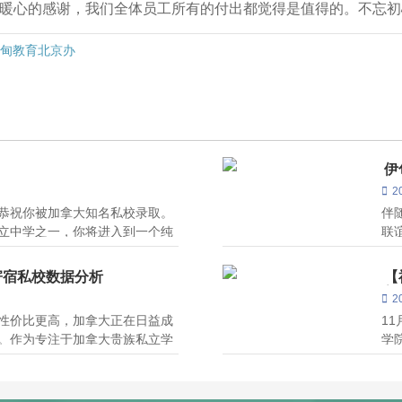
句暖心的感谢，我们全体员工所有的付出都觉得是值得的。不忘
伊甸教育北京办
伊
2
仁恭祝你被加拿大知名私校录取。
伴
立中学之一，你将进入到一个纯
联
战性的全新环境中，能否快速适
国
异成绩的关键。我们EGI作为专
美
寄宿私校数据分析
【
的
育
2
性价比更高，加拿大正在日益成
1
。作为专注于加拿大贵族私立学
学
细介绍加拿大所有的顶级贵族寄
务的
了解。 根据寄宿学校联盟的统
在
表示