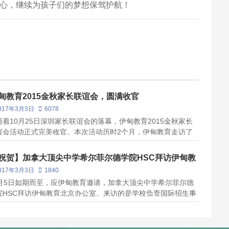
初心，继续为孩子们的梦想保驾护航！
甸教育2015金秋家长联谊会，圆满收官
017年3月3日
6078
随着10月25日深圳家长联谊会的落幕，伊甸教育2015金秋家长
谊会活动正式完美收官。本次活动历时2个月，伊甸教育走访了
内五大城市，北京、武汉、上海、广州、深圳，为众多的入读北
顶级私校的家长们带来了一场场专业的讲座，得到了与会家长们
祝贺】加拿大顶尖中学希尔菲尔德学院HSC拜访伊甸教
一致高度认可，不...
北京办公室
017年3月3日
1840
1月5日如期而至，应伊甸教育邀请，加拿大顶尖中学希尔菲尔德
院HSC拜访伊甸教育北京办公室。来访的是学校负责国际招生事
负责人Heath-Johnston女士和高中部教师Yarndley女士、3名
读学生家长Lee女士和资深监护人何女士，伊甸教育总裁Rocky
热烈的欢...