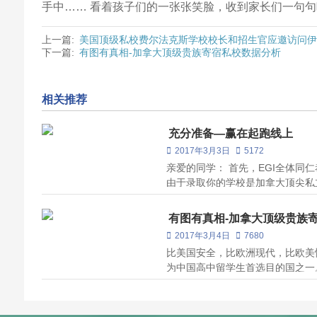
手中…… 看着孩子们的一张张笑脸，收到家长们一句
上一篇:
美国顶级私校费尔法克斯学校校长和招生官应邀访问
下一篇:
有图有真相-加拿大顶级贵族寄宿私校数据分析
相关推荐
充分准备—赢在起跑线上
2017年3月3日
5172
亲爱的同学： 首先，EGI全体同
由于录取你的学校是加拿大顶尖私
西式管理的、全英文式的、极具挑
应并展现你的能力，是取得课程优
有图有真相-加拿大顶级贵族
业的贵族私校招...
2017年3月4日
7680
比美国安全，比欧洲现代，比欧美
为中国高中留学生首选目的国之一
校留学规划的伊甸教育，将向你详
宿学校，帮助你对此有一个全面的
计，全加拿大有26...