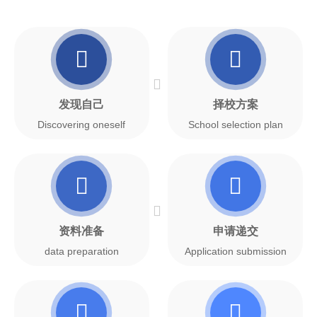
发现自己
择校方案
Discovering oneself
School selection plan
资料准备
申请递交
data preparation
Application submission