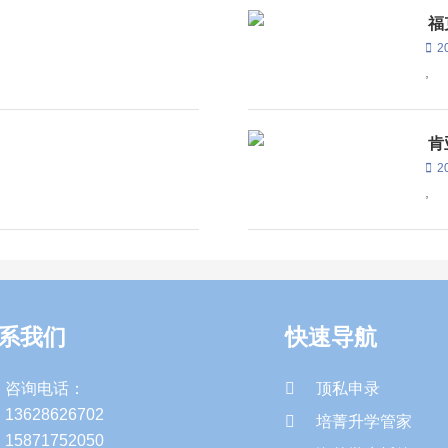
福
2
,
肯
2
,
系我们
快速导航
咨询电话：
顶私申录
13628626702
培菁升学管家
15871752050